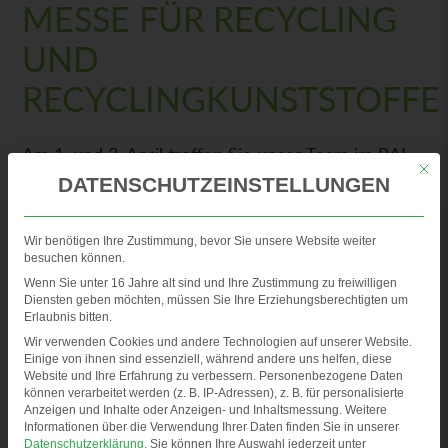
MESSE FÜR RECYCLING
UND
RECYCLINGKUNSTSTOFFE
Am 1. und 2. April treffen Sie unser Team im RAI
Mit di
Messezentrum auf der Plastics Recycling Show
DATENSCHUTZEINSTELLUNGEN
Europe!
Wir benötigen Ihre Zustimmung, bevor Sie unsere Website weiter
besuchen können.
Keine andere Messe fokussiert sich so wie die
Wenn Sie unter 16 Jahre alt sind und Ihre Zustimmung zu freiwilligen
Diensten geben möchten, müssen Sie Ihre Erziehungsberechtigten um
PRSE auf Recyclingkunststoffe, Recyclingverfahren
Erlaubnis bitten.
und die einhergehenden Rahmenbedingungen.
Wir verwenden Cookies und andere Technologien auf unserer Website.
Einige von ihnen sind essenziell, während andere uns helfen, diese
Abgerundet wird die Ausstellung durch ein
Website und Ihre Erfahrung zu verbessern.
Personenbezogene Daten
können verarbeitet werden (z. B. IP-Adressen), z. B. für personalisierte
hervorragendes Vortragsprogramm – und bei
Anzeigen und Inhalte oder Anzeigen- und Inhaltsmessung.
Weitere
Informationen über die Verwendung Ihrer Daten finden Sie in unserer
Buchung des Zugangstickets bis 28. Februar ist
Datenschutzerklärung
.
Sie können Ihre Auswahl jederzeit unter