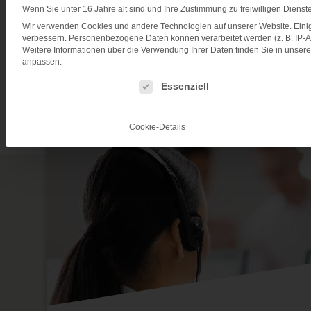
Wenn Sie unter 16 Jahre alt sind und Ihre Zustimmung zu freiwilligen Diens
Wir verwenden Cookies und andere Technologien auf unserer Website. Einige
verbessern.
Personenbezogene Daten können verarbeitet werden (z. B. IP-Adr
Weitere Informationen über die Verwendung Ihrer Daten finden Sie in unser
anpassen.
Es folgt eine Liste der Service-Gruppen, für die ein
Essenziell
Cookie-Details