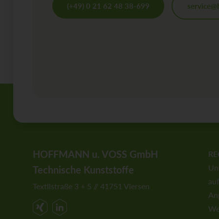
(+49) 0 21 62 48 38-699
service@
HOFFMANN u. VOSS GmbH
RE
Uns
Technische Kunststoffe
auf
Textilstraße 3 + 5 // 41751 Viersen
Anp
We