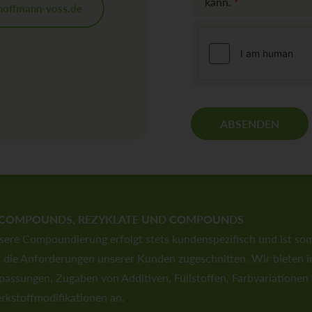
kann.
*
V
hoffmann-voss.de
O
-
E
i
n
v
e
r
ABSENDEN
s
t
ä
n
d
n
i
COMPOUNDS, REZYKLATE UND COMPOUNDS
s
ere Compoundierung erfolgt stets kundenspezifisch und ist som
*
 die Anforderungen unserer Kunden zugeschnitten. Wir bieten in
assungen, Zugaben von Additiven, Füllstoffen, Farbvariationen
rkstoffmodifikationen an.