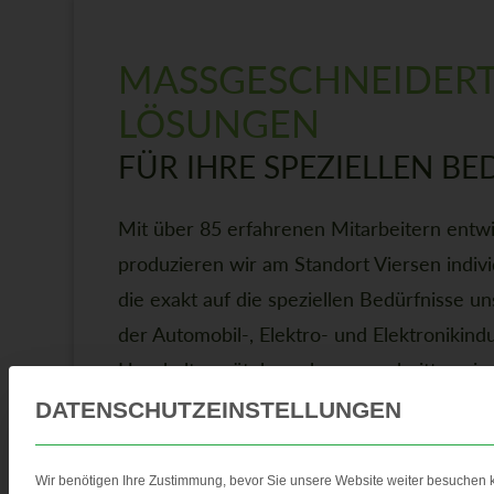
MASSGESCHNEIDERTE
ÖSUNGEN
FÜR IHRE SPEZIELLEN BE
Mit über 85 erfahrenen Mitarbeitern entw
produzieren wir am Standort Viersen indivi
die exakt auf die speziellen Bedürfnisse 
der Automobil-, Elektro- und Elektronikind
Haushaltsgerätebranche zugeschnitten sin
Produktion setzt auf modernste Technik u
DATENSCHUTZEINSTELLUNGEN
Ihnen Kunststoffe auf höchstem Niveau zu 
Wir benötigen Ihre Zustimmung, bevor Sie unsere Website weiter besuchen 