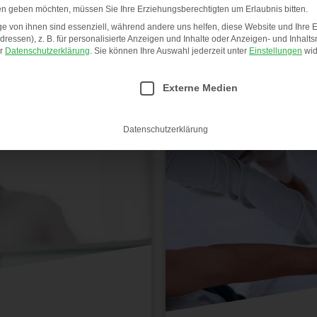
ten geben möchten, müssen Sie Ihre Erziehungsberechtigten um Erlaubnis bitten.
 von ihnen sind essenziell, während andere uns helfen, diese Website und Ihre 
essen), z. B. für personalisierte Anzeigen und Inhalte oder Anzeigen- und Inhalt
er
Datenschutzerklärung
.
Sie können Ihre Auswahl jederzeit unter
Einstellungen
wid
e Einwilligung erteilt werden kann. Die erste Service-Gru
Externe Medien
Datenschutzerklärung