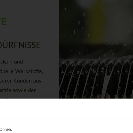
 L
DÜRFNISSE
ickeln und
duelle Werkstoffe,
unserer Kunden aus
ustrie sowie der
d. Unsere
nd Verfahren, um
bieten.
können.