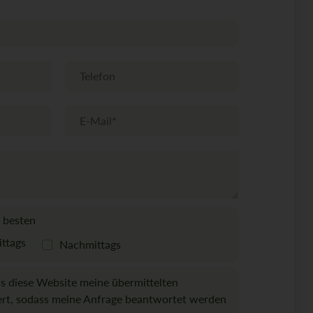
T
e
l
e
E
f
-
o
M
n
a
i
l
*
 besten
ttags
Nachmittags
ass diese Website meine übermittelten
ert, sodass meine Anfrage beantwortet werden