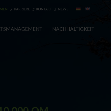
HMEN
KARRIERE
KONTAKT
NEWS
HPARTNER
ÄTSMANAGEMENT
NACHHALTIGKEIT
DYLEX PC
REITUNG
 ASA
DYBLEND B PC + PBT
DYLAC A ASA
DYMID 66 PA 66
10.000 QM