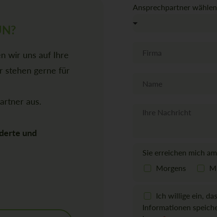
Ansprechpartner wählen
UN?
F
n wir uns auf Ihre
i
r
 stehen gerne für
m
N
a
a
m
rtner aus.
e
N
a
c
derte und
h
r
Sie erreichen mich am
i
c
Morgens
Mi
h
t
D
Ich willige ein, d
S
Informationen speich
G