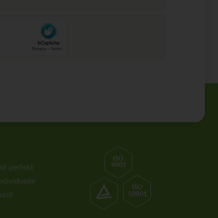
ISO
9001
it perfekt
dividuelle
ISO
 und
50001