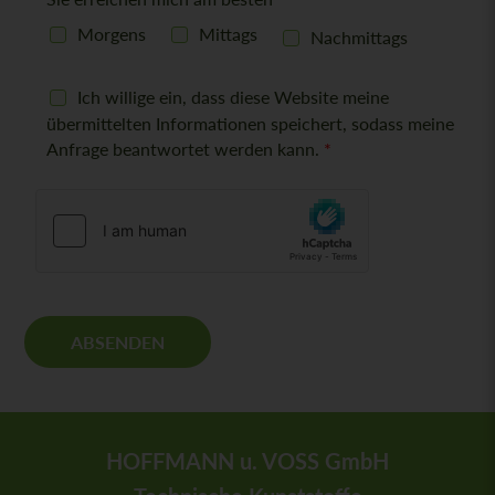
i
c
Morgens
Mittags
Nachmittags
h
t
D
Ich willige ein, dass diese Website meine
S
übermittelten Informationen speichert, sodass meine
G
Anfrage beantwortet werden kann.
*
V
O
-
E
i
n
v
e
r
ABSENDEN
s
t
ä
n
d
HOFFMANN u. VOSS GmbH
n
i