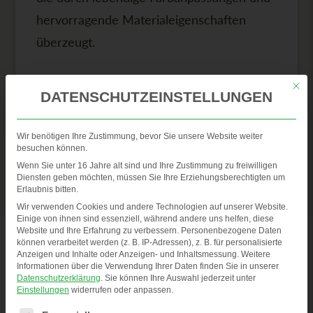
hervorragende Materialeigenschaften
überzeugt.
DYBLEND B PC + PBT
Mit di
MEHR ERFAHREN
DATENSCHUTZEINSTELLUNGEN
DYBLEND B, unser PC+PBT-Blend, vereint
Wir benötigen Ihre Zustimmung, bevor Sie unsere Website weiter
Zähigkeit, Stabilität und Beständigkeit und
besuchen können.
eignet sich u.a. für KFZ – Bauteile.
Wenn Sie unter 16 Jahre alt sind und Ihre Zustimmung zu freiwilligen
Diensten geben möchten, müssen Sie Ihre Erziehungsberechtigten um
Erlaubnis bitten.
Wir verwenden Cookies und andere Technologien auf unserer Website.
MEHR ERFAHREN
Einige von ihnen sind essenziell, während andere uns helfen, diese
Website und Ihre Erfahrung zu verbessern.
Personenbezogene Daten
können verarbeitet werden (z. B. IP-Adressen), z. B. für personalisierte
Anzeigen und Inhalte oder Anzeigen- und Inhaltsmessung.
Weitere
Informationen über die Verwendung Ihrer Daten finden Sie in unserer
Datenschutzerklärung
.
Sie können Ihre Auswahl jederzeit unter
Einstellungen
widerrufen oder anpassen.
Es folgt eine Liste der Service-Gruppen, für die eine