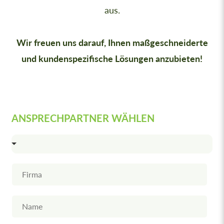
aus.
Wir freuen uns darauf, Ihnen maßgeschneiderte
und kundenspezifische Lösungen anzubieten!
ANSPRECHPARTNER WÄHLEN
F
i
r
m
N
a
a
m