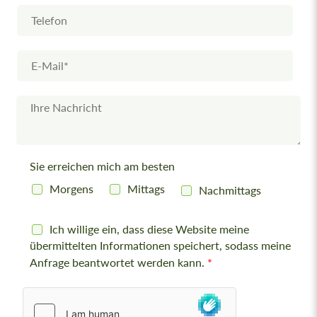
e
T
e
l
e
E
f
-
o
M
n
a
N
i
a
l
c
*
h
r
Sie erreichen mich am besten
i
c
Morgens
Mittags
Nachmittags
h
t
D
Ich willige ein, dass diese Website meine
S
übermittelten Informationen speichert, sodass meine
G
Anfrage beantwortet werden kann.
*
V
O
-
E