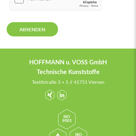
i
n
v
e
r
ABSENDEN
s
t
ä
n
d
HOFFMANN u. VOSS GmbH
n
i
Technische Kunststoffe
s
Textilstraße 3 + 5 // 41751 Viersen
*
ISO
9001
ISO