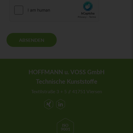
-
E
i
n
v
e
r
ABSENDEN
s
t
ä
n
d
HOFFMANN u. VOSS GmbH
n
i
Technische Kunststoffe
s
Textilstraße 3 + 5 // 41751 Viersen
*
ISO
9001