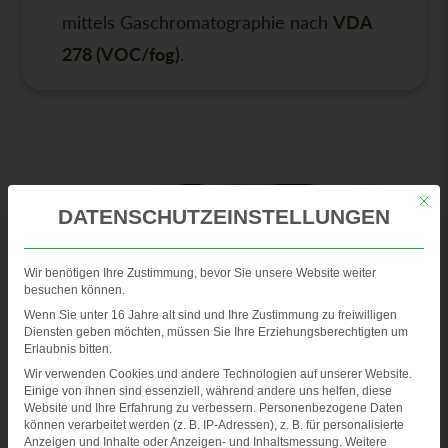
mittels Gaschromatographie nach
VDA
278 (VOC/fog)
.
Mit di
DATENSCHUTZEINSTELLUNGEN
Wir benötigen Ihre Zustimmung, bevor Sie unsere Website weiter
besuchen können.
Wenn Sie unter 16 Jahre alt sind und Ihre Zustimmung zu freiwilligen
Diensten geben möchten, müssen Sie Ihre Erziehungsberechtigten um
Erlaubnis bitten.
GEPRÜFTE UND ZERTIFIZIERTE
Wir verwenden Cookies und andere Technologien auf unserer Website.
Einige von ihnen sind essenziell, während andere uns helfen, diese
STANDARDS
Website und Ihre Erfahrung zu verbessern.
Personenbezogene Daten
können verarbeitet werden (z. B. IP-Adressen), z. B. für personalisierte
Anzeigen und Inhalte oder Anzeigen- und Inhaltsmessung.
Weitere