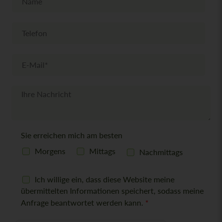
a
a
m
e
T
e
l
e
E
f
-
o
M
n
a
N
i
a
l
c
*
h
r
Sie erreichen mich am besten
i
c
Morgens
Mittags
Nachmittags
h
t
D
Ich willige ein, dass diese Website meine
S
übermittelten Informationen speichert, sodass meine
G
Anfrage beantwortet werden kann.
*
V
O