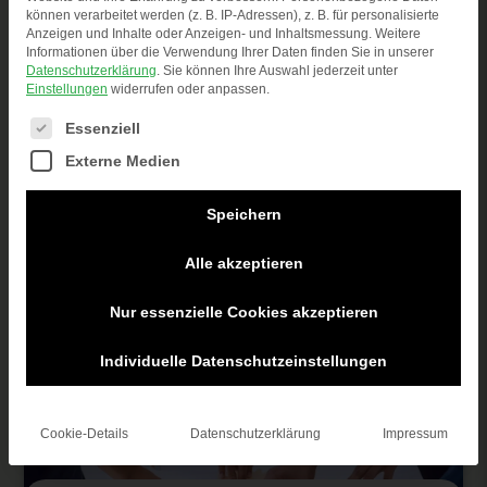
können verarbeitet werden (z. B. IP-Adressen), z. B. für personalisierte
Anzeigen und Inhalte oder Anzeigen- und Inhaltsmessung.
Weitere
Individuelle Anpassung von
Informationen über die Verwendung Ihrer Daten finden Sie in unserer
Datenschutzerklärung
.
Sie können Ihre Auswahl jederzeit unter
Materialeigenschaften durch präzise
Einstellungen
widerrufen oder anpassen.
Extrusion, leistungsstarke Zerkleinerung
Es folgt eine Liste der Service-Gruppen, für die eine
Essenziell
und schonende Agglomeration für
Externe Medien
erstklassige Qualität.
Speichern
MEHR ERFAHREN
Alle akzeptieren
Nur essenzielle Cookies akzeptieren
Individuelle Datenschutzeinstellungen
Cookie-Details
Datenschutzerklärung
Impressum