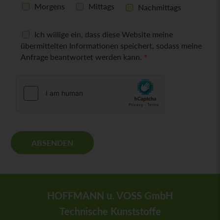
c
Morgens
Mittags
Nachmittags
h
t
D
Ich willige ein, dass diese Website meine
S
übermittelten Informationen speichert, sodass meine
G
Anfrage beantwortet werden kann.
*
V
O
-
E
i
n
v
e
r
ABSENDEN
s
t
ä
n
d
HOFFMANN u. VOSS GmbH
n
i
Technische Kunststoffe
s