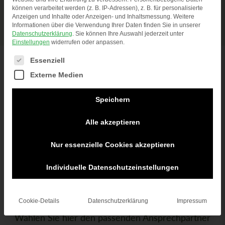
können verarbeitet werden (z. B. IP-Adressen), z. B. für personalisierte
überzeugt.
Anzeigen und Inhalte oder Anzeigen- und Inhaltsmessung.
Weitere
Informationen über die Verwendung Ihrer Daten finden Sie in unserer
Datenschutzerklärung
.
Sie können Ihre Auswahl jederzeit unter
Einstellungen
widerrufen oder anpassen.
MEHR ERFAHREN
Es folgt eine Liste der Service-Gruppen, für die eine
Essenziell
Externe Medien
Speichern
Alle akzeptieren
WAS KÖNNEN WIR FÜR SIE TUN?
Nur essenzielle Cookies akzeptieren
Falls Sie Fragen oder Anliegen haben, freuen wir
uns auf Ihre Kontaktaufnahme! Unsere
Individuelle Datenschutzeinstellungen
Ansprechpartner stehen gerne für eine
individuelle Beratung zur Verfügung.
Cookie-Details
Datenschutzerklärung
Impressum
Wählen Sie hier den passenden Ansprechpartner