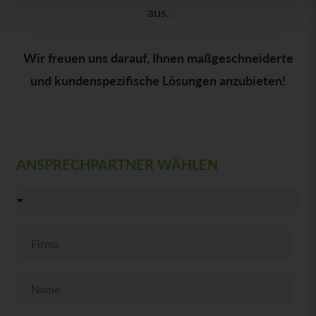
aus.
Wir freuen uns darauf, Ihnen maßgeschneiderte
und kundenspezifische Lösungen anzubieten!
ANSPRECHPARTNER WÄHLEN
F
i
r
m
N
a
a
m