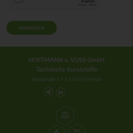
i
n
v
e
r
ABSENDEN
s
t
ä
n
d
HOFFMANN u. VOSS GmbH
n
i
Technische Kunststoffe
s
Textilstraße 3 + 5 // 41751 Viersen
*
ISO
9001
ISO