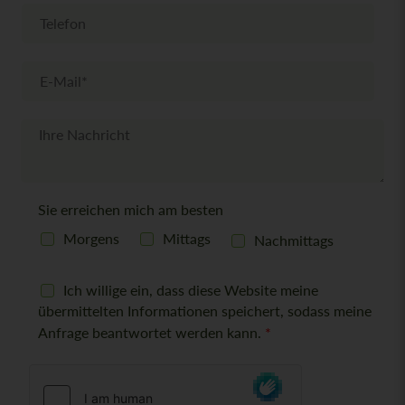
e
T
e
l
e
E
f
-
o
M
n
a
N
i
a
l
c
*
h
r
Sie erreichen mich am besten
i
c
Morgens
Mittags
Nachmittags
h
t
D
Ich willige ein, dass diese Website meine
S
übermittelten Informationen speichert, sodass meine
G
Anfrage beantwortet werden kann.
*
V
O
-
E