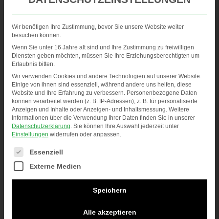
Wir benötigen Ihre Zustimmung, bevor Sie unsere Website weiter
Die PRSE steht vor der Türe und wir freuen uns
besuchen können.
riesig – das wird unser erster Messeauftritt
Wenn Sie unter 16 Jahre alt sind und Ihre Zustimmung zu freiwilligen
Diensten geben möchten, müssen Sie Ihre Erziehungsberechtigten um
zusammen mit den PolymerCycle – Kollegen von
Erlaubnis bitten.
Wir verwenden Cookies und andere Technologien auf unserer Website.
ATP, BPM und PBS!
Einige von ihnen sind essenziell, während andere uns helfen, diese
Website und Ihre Erfahrung zu verbessern.
Personenbezogene Daten
können verarbeitet werden (z. B. IP-Adressen), z. B. für personalisierte
Anzeigen und Inhalte oder Anzeigen- und Inhaltsmessung.
Weitere
Eine Gruppe, vier starke Unternehmen und die
Informationen über die Verwendung Ihrer Daten finden Sie in unserer
geballte Kompetenz entlang der Recyclingkette
Datenschutzerklärung
.
Sie können Ihre Auswahl jederzeit unter
Einstellungen
widerrufen oder anpassen.
garantieren gute Gespräche – und sinnvolle
Es folgt eine Liste der Service-Gruppen, für die eine
Essenziell
Kreislaufkonzepte sowie wirtschaftliche
Externe Medien
Recompounds aus lokaler Produktion.
Speichern
Wir sehen uns!
Alle akzeptieren