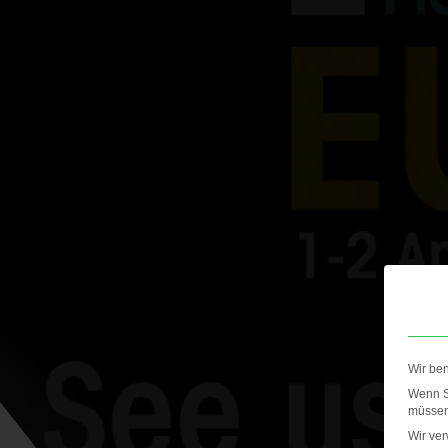
Wir be
Wenn Si
müssen 
Wir ve