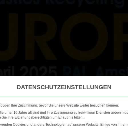
DATENSCHUTZEINSTELLUNGEN
nötigen Ihre Zustimmung, bevor Sie unsere Website weiter besuchen können.
e unter 16 Jahre alt sind und Ihre Zustimmung zu freiwilligen Diensten geben möc
Sie Ihre Erziehungsberechtigten um Erlaubnis bitten.
rwenden Cookies und andere Technologien auf unserer Website. Einige von ihnen 