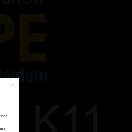
This button closes the dialog. Its functionality is identical to the Nur essenzi
hten,
sind