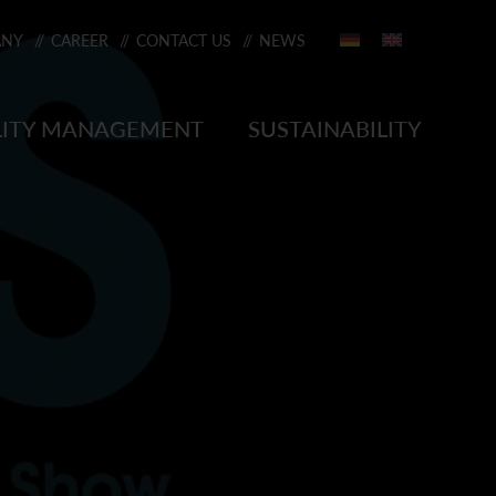
ANY
CAREER
CONTACT US
NEWS
RSON
ITY MANAGEMENT
SUSTAINABILITY
E
DYLEX PC
OCESSING
 A PC + ASA
DYBLEND B PC + PBT
ABS
DYLAC A ASA
6 PA
DYMID 66 PA 66
 PP