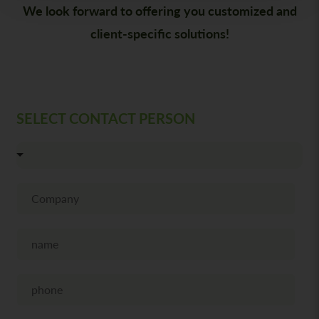
We look forward to offering you customized and
client-specific solutions!
SELECT CONTACT PERSON
F
i
r
m
N
a
a
m
e
T
e
l