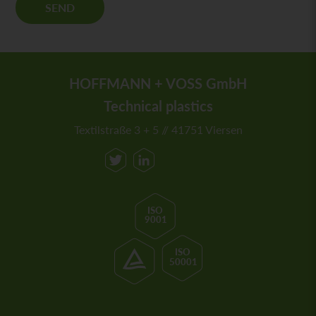
SEND
*
HOFFMANN + VOSS GmbH
Technical plastics
Textilstraße 3 + 5 // 41751 Viersen
ISO
9001
ISO
50001