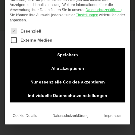
class V0 – with UL listing.
Anzeigen- und Inhaltsmessung.
Weitere Informationen über die
Verwendung Ihrer Daten finden Sie in unserer
Datenschutzerklärung
.
Sie können Ihre Auswahl jederzeit unter
Einstellungen
widerrufen oder
anpassen.
LEARN MORE
The following is a list of service groups for which c
Essenziell
Externe Medien
Speichern
Alle akzeptieren
WHAT CAN WE DO FOR YOU?
Nur essenzielle Cookies akzeptieren
If you have any questions, we look forward to
Individuelle Datenschutzeinstellungen
hearing from you! We will be pleased to provide
you with individual advice – simply select the
Cookie-Details
Datenschutzerklärung
Impressum
appropriate contact person here.