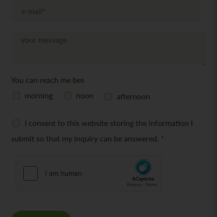
e
E
f
-
o
M
n
a
N
i
a
l
c
*
h
r
You can reach me bes
i
c
morning
noon
afternoon
h
t
G
I consent to this website storing the information I
D
P
submit so that my inquiry can be answered.
*
R
c
o
n
s
e
n
t