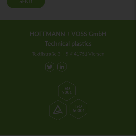
SEND
*
HOFFMANN + VOSS GmbH
Technical plastics
Textilstraße 3 + 5 // 41751 Viersen
ISO
9001
ISO
50001