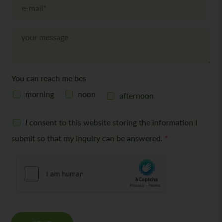
E
f
-
o
M
n
a
N
i
a
l
c
*
h
r
You can reach me bes
i
c
morning
noon
afternoon
h
t
G
I consent to this website storing the information I
D
P
submit so that my inquiry can be answered.
*
R
c
o
n
s
e
n
t