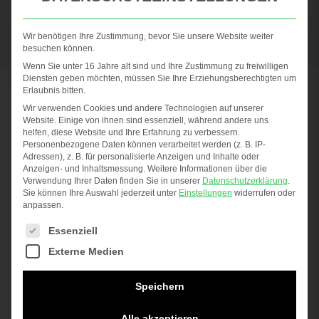
consumer content!
Wir benötigen Ihre Zustimmung, bevor Sie unsere Website weiter
besuchen können.
LEARN MORE
Wenn Sie unter 16 Jahre alt sind und Ihre Zustimmung zu freiwilligen
Diensten geben möchten, müssen Sie Ihre Erziehungsberechtigten um
Erlaubnis bitten.
Wir verwenden Cookies und andere Technologien auf unserer
Website. Einige von ihnen sind essenziell, während andere uns
helfen, diese Website und Ihre Erfahrung zu verbessern.
Personenbezogene Daten können verarbeitet werden (z. B. IP-
Adressen), z. B. für personalisierte Anzeigen und Inhalte oder
WHAT CAN WE DO FOR YOU?
Anzeigen- und Inhaltsmessung.
Weitere Informationen über die
Verwendung Ihrer Daten finden Sie in unserer
Datenschutzerklärung
.
Sie können Ihre Auswahl jederzeit unter
Einstellungen
widerrufen oder
anpassen.
If you have any questions, we look forward to
The following is a list of service groups for which c
hearing from you! We will be pleased to provide
Essenziell
Externe Medien
you with individual advice – simply select the
appropriate contact person here.
Speichern
Alle akzeptieren