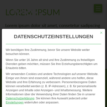
LOREM IPSUM
Lorem ipsum dolor sit amet, consetetur sadipscing
elitr, sed diam nonumy eirmod tempor invidunt ut
Mit di
DATENSCHUTZEINSTELLUNGEN
labore et dolore magna aliquyam erat, sed diam
voluptua.
Wir benötigen Ihre Zustimmung, bevor Sie unsere Website weiter
besuchen können.
Wenn Sie unter 16 Jahre alt sind und Ihre Zustimmung zu freiwilligen
Diensten geben möchten, müssen Sie Ihre Erziehungsberechtigten um
Erlaubnis bitten.
Wir verwenden Cookies und andere Technologien auf unserer Website.
Einige von ihnen sind essenziell, während andere uns helfen, diese
Website und Ihre Erfahrung zu verbessern.
Personenbezogene Daten
HOFFMANN u. VOSS GmbH
können verarbeitet werden (z. B. IP-Adressen), z. B. für personalisierte
Technische Kunststoffe
Anzeigen und Inhalte oder Anzeigen- und Inhaltsmessung.
Weitere
Informationen über die Verwendung Ihrer Daten finden Sie in unserer
Datenschutzerklärung
.
Sie können Ihre Auswahl jederzeit unter
Textilstraße 3 + 5 // 41751 Viersen
Einstellungen
widerrufen oder anpassen.