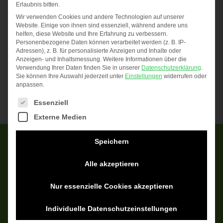
and PBS are combining access to raw material
Erlaubnis bitten.
streams, expertise in demanding customer
Wir verwenden Cookies und andere Technologien auf unserer
Website. Einige von ihnen sind essenziell, während andere uns
industries, production capacities, and their
helfen, diese Website und Ihre Erfahrung zu verbessern.
Personenbezogene Daten können verarbeitet werden (z. B. IP-
technology and know how.
Adressen), z. B. für personalisierte Anzeigen und Inhalte oder
Anzeigen- und Inhaltsmessung.
Weitere Informationen über die
Verwendung Ihrer Daten finden Sie in unserer
Datenschutzerklärung
.
Sie können Ihre Auswahl jederzeit unter
Einstellungen
widerrufen oder
anpassen.
The following is a list of service groups for which c
Essenziell
Externe Medien
Speichern
HOFFMANN + VOSS GmbH
Alle akzeptieren
Technical plastics
Nur essenzielle Cookies akzeptieren
Textilstraße 3 + 5 // 41751 Viersen
Individuelle Datenschutzeinstellungen